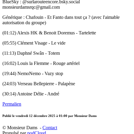
BlueSky : @surlarouteencore.bsky.social
monsieurdamsrqc@gmail.com
Générique : Chafouin - Et Fanto dans tout ça ? (avec l'aimable
autorisation du groupe)
(01:12) Alexis HK & Benoit Doremus - Tartelette
(05:55) Clément Visage - Le vide
(11:13) Daphné Swân - Totem
(16:02) Louis la Flemme - Rouge artériel
(19:44) NemoNemo - Vazy stop
(24:03) Verseau Bellepierre - Palapène
(30:14) Antoine Délie - André
Permalien
Publié le
vendredi 12 décembre 2025 à 01:00
par Monsieur Dams
© Monsieur Dams -
Contact
Propulsé par
podCloud